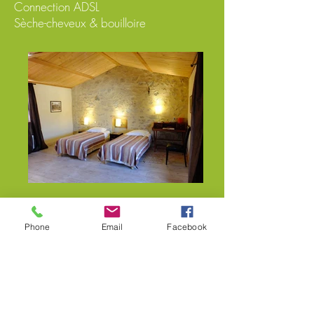
Connection ADSL
Sèche-cheveux & bouilloire
Phone
Email
Facebook