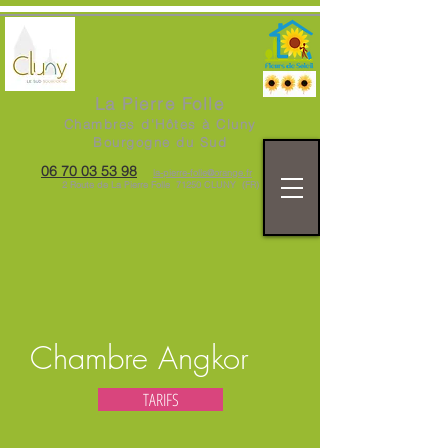
La Pierre Folle
Chambres d'Hôtes à Cluny
Bourgogne du Sud
06 70 03 53 98
la-pierre-folle@orange.fr
2 Route de La Pierre Folle 71250 CLUNY (FR)
Chambre Angkor
TARIFS