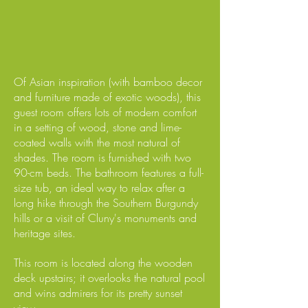
Of Asian inspiration (with bamboo decor
and furniture made of exotic woods), this
guest room offers lots of modern comfort
in a setting of wood, stone and lime-
coated walls with the most natural of
shades. The room is furnished with two
90-cm beds. The bathroom features a full-
size tub, an ideal way to relax after a
long hike through the Southern Burgundy
hills or a visit of Cluny's monuments and
heritage sites.
This room is located along the wooden
deck upstairs; it overlooks the natural pool
and wins admirers for its pretty sunset