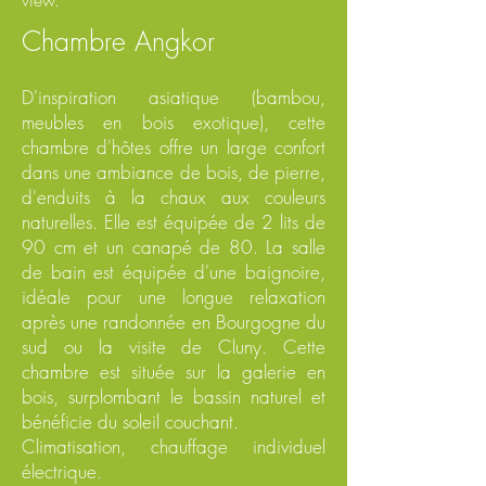
view.
Chambre Angkor
D'inspiration asiatique (bambou,
meubles en bois exotique), cette
chambre d'hôtes offre un large confort
dans une ambiance de bois, de pierre,
d'enduits à la chaux aux couleurs
naturelles. Elle est équipée de 2 lits de
90 cm et un canapé de 80. La salle
de bain est équipée d'une baignoire,
idéale pour une longue relaxation
après une randonnée en Bourgogne du
sud ou la visite de Cluny. Cette
chambre est située sur la galerie en
bois, surplombant le bassin naturel et
bénéficie du soleil couchant.
Climatisation, chauffage individuel
électrique.