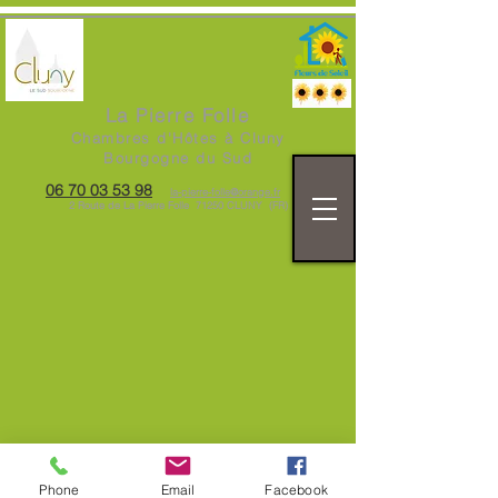
La Pierre Folle
Chambres d'Hôtes à Cluny
Bourgogne du Sud
06 70 03 53 98
la-pierre-folle@orange.fr
2 Route de La Pierre Folle 71250 CLUNY (FR)
Phone
Email
Facebook